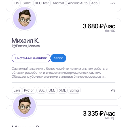
IOS
Simctl
XCUITest
Android
Android Auto
Adb
+27
1С БП 3.0
1С Бухгалтерия
1С ДО
3 680 ₽/час
без НДС
1С Зарплата и управление персоналом
Михаил К.
1С ЗУП
Россия, Москва
1С Комплексная автоматизация
Системный аналитик
Senior
1С Профессионал
Системный аналитик с более чем 6-ти летним опытом работы в
1С Профессионал по платформе
области разработки и внедрения информационных систем.
Обладает глубокими знаниями в анализе бизнес-процессов и
1С Профессионал по платформе по УТ
проектировании системных требований. Успешно взаимодействует с
заказчиками и командами раз
1С Университет
Java
Python
SQL
UML
XML
Spring
+19
1С Управление торговлей
1С Управление холдингом
3 335 ₽/час
1С УТ 10.3
без НДС
1С УТ 11.3