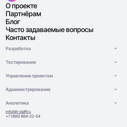
О проекте
ALB
Партнёрам
albumentations
Блог
Alembic
Часто задаваемые вопросы
Alertmanager
Контакты
algoliasearch
Разработка
AllenNLP
Alloy
Тестирование
Alloy SDK
Управление проектом
Allure
Allure Report
Администрирование
Allure Report portal
Аналитика
Allure Reports
info@it-staff.ru
Allure TestOps
+7 (495) 664-22-54
Alpine