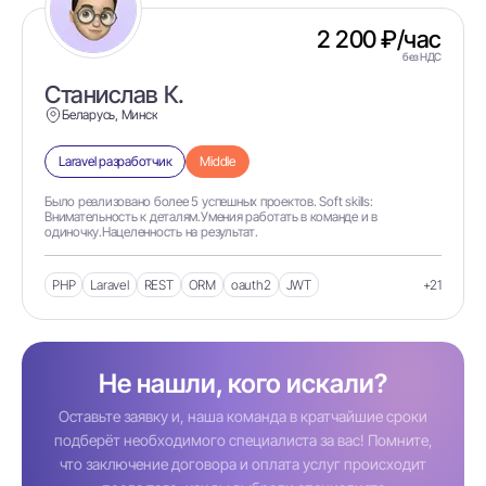
1С:ДО
2 200 ₽/час
1С:Документооборот
без НДС
Станислав К.
1С:Документооборот (ДО)
Беларусь, Минск
1С:ЕРП
Laravel разработчик
Middle
1С:ЕРП УХ
1С:Зарплата и Управление
Было реализовано более 5 успешных проектов. Soft skills:
Персоналом
Внимательность к деталям.Умения работать в команде и в
1С:Зарплата и управление персоналом
одиночку.Нацеленность на результат.
(ЗУП)
1С:ЗУП
PHP
Laravel
REST
ORM
oauth2
JWT
+21
1С:ЗУП 2.5
1С:ЗУП 3.1
1С:ЗУП 8 для Беларуси
Не нашли, кого искали?
1С:КА
Оставьте заявку и, наша команда в кратчайшие сроки
подберёт необходимого специалиста за вас! Помните,
1С:КА 2.4
что заключение договора и оплата услуг происходит
1С:КАД