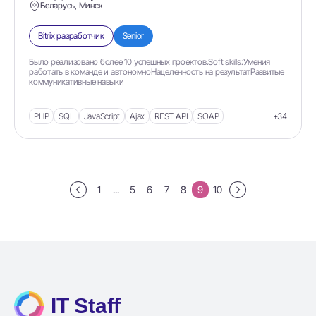
Беларусь, Минск
aiohttp
Bitrix разработчик
Senior
aioredis
AIOTests
Было реализовано более 10 успешных проектов.Soft skills:Умения
работать в команде и автономноНацеленность на результатРазвитые
коммуникативные навыки
Airflow
airtable
PHP
SQL
JavaScript
Ajax
REST API
SOAP
+34
AIX
Ajax
Akita
1
...
5
6
7
8
9
10
Akka
Akka HTTP
Akka Stream
AkkaHttp
aks
IT Staff
Alamofire