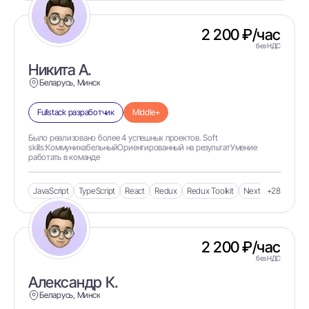
Adobe Photoshop
2 200 ₽/час
Adobe XD
без НДС
AdonisJS
Никита А.
ADR
Беларусь, Минск
AEM
Fullstack разработчик
Middle+
AEM Platform
Было реализовано более 4 успешных проектов. Soft
skills:КоммуникабельныйОриентированный на результатУмение
Aerospike
работать в команде
AES
JavaScript
TypeScript
React
Redux
Redux Toolkit
Next.js
+28
After Effects
AfterEeffects
Agenda
2 200 ₽/час
Agile
без НДС
Александр К.
Agile (SCRUM, Kanban)
Беларусь, Минск
Agile (Scrum)