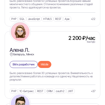
Было реализовано более 50 успешных проектов.Хорошие навыки
межличностного общения. Отличное понимание различных стадий
A/B тесты
проекта. Легко адаптируется на проектах.
AAChartCore
PHP
SQL
JavaScript
HTML5
REST
Ajax
+22
ABAP
ABP Framework
Acceptance criteria
2 200 ₽/час
без НДС
Accessibility
Алена Л.
accessibility checks
Беларусь, Минск
Accessibility Insights
Bitrix разработчик
Middle
ACF
ACID
Было реализовано более 30 успешных проектов. Внимательность к
деталям.Умение работать в команде и в одиночку.Нацеленность на
результат.
ActionScript
ActionScript 3
PHP
1C-Битрикс
REST
ORM
oauth2
JWT
+37
Active Collab
Active Directory