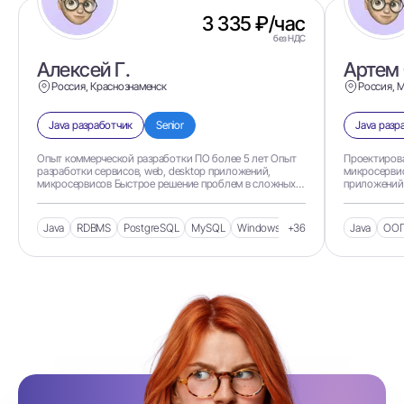
3 335 ₽/час
без НДС
Алексей Г.
Артем 
Россия, Краснознаменск
Россия, 
Java разработчик
Senior
Java разр
Опыт коммерческой разработки ПО более 5 лет Опыт
Проектирова
разработки сервисов, web, desktop приложений,
микросервис
микросервисов Быстрое решение проблем в сложных
приложений
условиях, умение осваивать и внедрять новые
архитектуру
технологии в сжатые сроки
и техническ
кода для вы
Java
RDBMS
PostgreSQL
MySQL
Windows
+36
Linux
Java
ОО