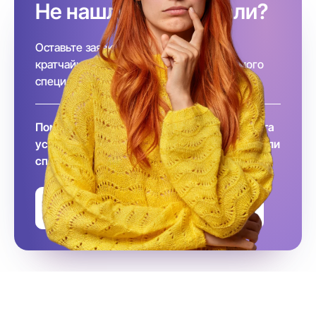
Не нашли, кого искали?
Оставьте заявку и, наша команда в
кратчайшие сроки подберёт необходимого
специалиста за вас!
Помните, что заключение договора и оплата
услуг происходит после того, как вы выбрали
специалиста
Оставить заявку на подбор