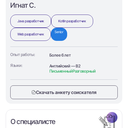
Игнат С.
Java разработчик
Kotlin разработчик
Senior
Web разработчик
Опыт работы:
Более 6 лет
Языки:
Английский — B2
Письменный
Разговорный
Скачать анкету соискателя
О специалисте