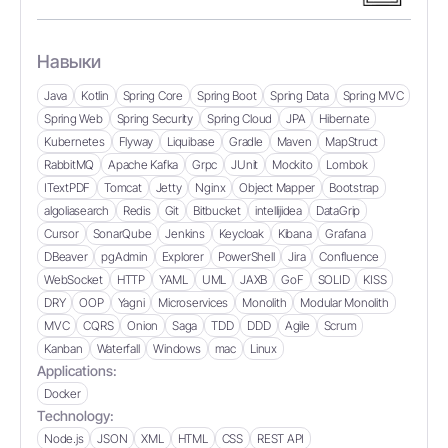
Навыки
Java
Kotlin
Spring Core
Spring Boot
Spring Data
Spring MVC
Spring Web
Spring Security
Spring Cloud
JPA
Hibernate
Kubernetes
Flyway
Liquibase
Gradle
Maven
MapStruct
RabbitMQ
Apache Kafka
Grpc
JUnit
Mockito
Lombok
ITextPDF
Tomcat
Jetty
Nginx
Object Mapper
Bootstrap
algoliasearch
Redis
Git
Bitbucket
intellijidea
DataGrip
Cursor
SonarQube
Jenkins
Keycloak
Kibana
Grafana
DBeaver
pgAdmin
Explorer
PowerShell
Jira
Confluence
WebSocket
HTTP
YAML
UML
JAXB
GoF
SOLID
KISS
DRY
OOP
Yagni
Microservices
Monolith
Modular Monolith
MVC
CQRS
Onion
Saga
TDD
DDD
Agile
Scrum
Kanban
Waterfall
Windows
mac
Linux
Applications:
Docker
Technology:
Node.js
JSON
XML
HTML
CSS
REST API