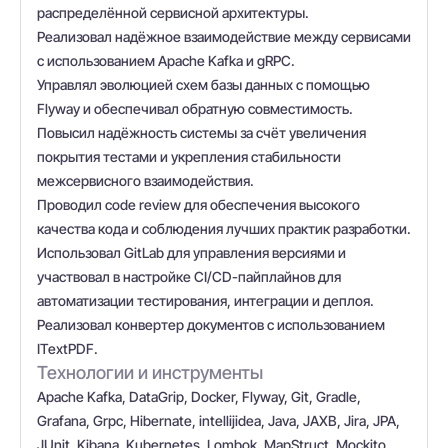
распределённой сервисной архитектуры.
Реализовал надёжное взаимодействие между сервисами
с использованием Apache Kafka и gRPC.
Управлял эволюцией схем базы данных с помощью
Flyway и обеспечивал обратную совместимость.
Повысил надёжность системы за счёт увеличения
покрытия тестами и укрепления стабильности
межсервисного взаимодействия.
Проводил code review для обеспечения высокого
качества кода и соблюдения лучших практик разработки.
Использовал GitLab для управления версиями и
участвовал в настройке CI/CD-пайплайнов для
автоматизации тестирования, интеграции и деплоя.
Реализовал конвертер документов с использованием
ITextPDF.
Технологии и инструменты
Apache Kafka, DataGrip, Docker, Flyway, Git, Gradle,
Grafana, Grpc, Hibernate, intellijidea, Java, JAXB, Jira, JPA,
JUnit, Kibana, Kubernetes, Lombok, MapStruct, Mockito,