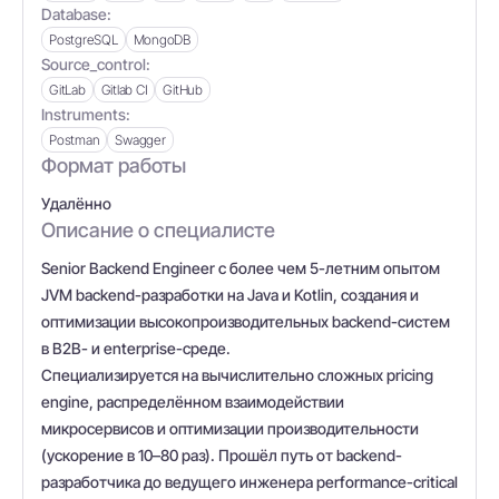
Database:
PostgreSQL
MongoDB
Source_control:
GitLab
Gitlab CI
GitHub
Instruments:
Postman
Swagger
Формат работы
Удалённо
Описание о специалисте
Senior Backend Engineer с более чем 5-летним опытом
JVM backend-разработки на Java и Kotlin, создания и
оптимизации высокопроизводительных backend-систем
в B2B- и enterprise-среде.
Специализируется на вычислительно сложных pricing
engine, распределённом взаимодействии
микросервисов и оптимизации производительности
(ускорение в 10–80 раз). Прошёл путь от backend-
разработчика до ведущего инженера performance-critical