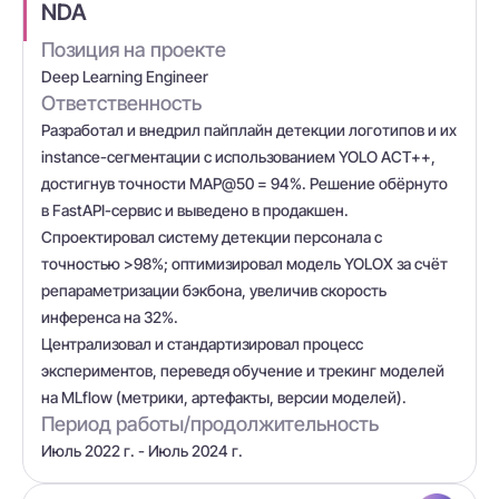
NDA
Позиция на проекте
Deep Learning Engineer
Ответственность
Разработал и внедрил пайплайн детекции логотипов и их
instance-сегментации с использованием YOLO ACT++,
достигнув точности MAP@50 = 94%. Решение обёрнуто
в FastAPI-сервис и выведено в продакшен.
Спроектировал систему детекции персонала с
точностью >98%; оптимизировал модель YOLOX за счёт
репараметризации бэкбона, увеличив скорость
инференса на 32%.
Централизовал и стандартизировал процесс
экспериментов, переведя обучение и трекинг моделей
на MLflow (метрики, артефакты, версии моделей).
Период работы/продолжительность
Июль 2022 г. - Июль 2024 г.