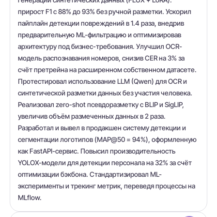
прирост F1 с 88% до 93% без ручной разметки. Ускорил
пайплайн детекции повреждений в 1.4 раза, внедрив
предварительную ML-фильтрацию и оптимизировав
архитектуру под бизнес-требования. Улучшил OCR-
модель распознавания номеров, снизив CER на 3% за
счёт претрейна на расширенном собственном датасете.
Протестировал использование LLM (Qwen) для OCR и
синтетической разметки данных без участия человека.
Реализовал zero-shot псевдоразметку с BLIP и SigLIP,
увеличив объём размеченных данных в 2 раза.
Разработал и вывел в продакшен систему детекции и
сегментации логотипов (MAP@50 = 94%), оформленную
как FastAPI-сервис. Повысил производительность
YOLOX-модели для детекции персонала на 32% за счёт
оптимизации бэкбона. Стандартизировал ML-
эксперименты и трекинг метрик, переведя процессы на
MLflow.