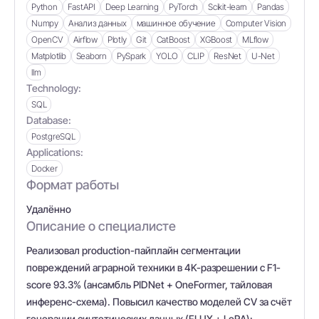
Python
FastAPI
Deep Learning
PyTorch
Scikit-learn
Pandas
Numpy
Анализ данных
машинное обучение
Computer Vision
OpenCV
Airflow
Plotly
Git
CatBoost
XGBoost
MLflow
Matplotlib
Seaborn
PySpark
YOLO
CLIP
ResNet
U-Net
llm
Technology:
SQL
Database:
PostgreSQL
Applications:
Docker
Формат работы
Удалённо
Описание о специалисте
Реализовал production-пайплайн сегментации
повреждений аграрной техники в 4K-разрешении с F1-
score 93.3% (ансамбль PIDNet + OneFormer, тайловая
инференс-схема). Повысил качество моделей CV за счёт
генерации синтетических данных (FLUX + LoRA):