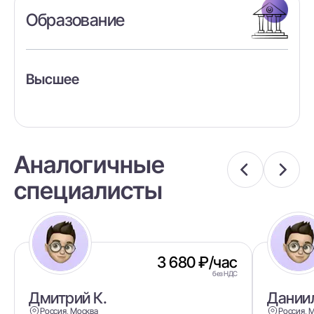
Образование
Высшее
Аналогичные
специалисты
3 680 ₽/час
без НДС
Дмитрий К.
Даниил
Россия, Москва
Россия, 