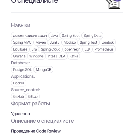
О специалисте
Навыки
декомпозиция задач
Java
Spring Boot
Spring Data
Spring MVC
Maven
Junit5
Mockito
Spring Test
Lombok
Liquibase
Jira
Spring Cloud
openfeign
ELK
Prometheus
Grafana
Windows
IntelliJ IDEA
Kafka
Database:
PostgreSQL
MongoDB
Applications:
Docker
Source_control:
GitHub
GitLab
Формат работы
Удалённо
Описание о специалисте
Проведение Code Review