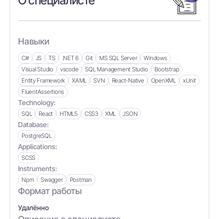
О специалисте
Навыки
C#
JS
TS
.NET 6
Git
MS SQL Server
Windows
Visual Studio
vscode
SQL Management Studio
Bootstrap
Entity Framework
XAML
SVN
React-Native
OpenXML
xUnit
FluentAssertions
Technology:
SQL
React
HTML5
CSS3
XML
JSON
Database:
PostgreSQL
Applications:
SCSS
Instruments:
Npm
Swagger
Postman
Формат работы
Удалённо