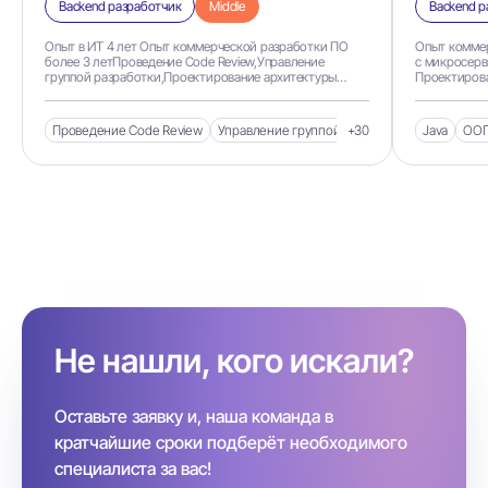
Backend разработчик
Middle
Backend р
Опыт в ИТ 4 лет Опыт коммерческой разработки ПО
Опыт коммер
более 3 летПроведение Code Review,Управление
с микросерв
группой разработки,Проектирование архитектуры
Проектирова
системы
микросервис
приложений 
Декомпозици
Проведение Code Review
Управление группой разработки
+30
Java
Проектиро
ОО
Не нашли, кого искали?
Оставьте заявку и, наша команда в
кратчайшие сроки подберёт необходимого
специалиста за вас!