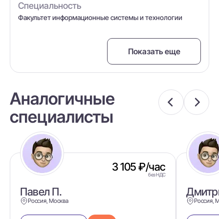
Специальность
Факультет информационные системы и технологии
Показать еще
Аналогичные
специалисты
3 105 ₽/час
без НДС
Павел П.
Дмитри
Россия, Москва
Россия, 