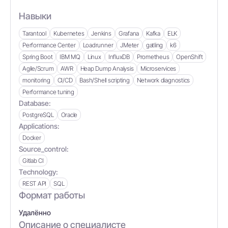
Навыки
Tarantool
Kubernetes
Jenkins
Grafana
Kafka
ELK
Performance Center
Loadrunner
JMeter
gatling
k6
Spring Boot
IBM MQ
Linux
InfluxDB
Prometheus
OpenShift
Agile/Scrum
AWR
Heap Dump Analysis
Microservices
monitoring
CI/CD
Bash/Shell scripting
Network diagnostics
Performance tuning
Database:
PostgreSQL
Oracle
Applications:
Docker
Source_control:
Gitlab CI
Technology:
REST API
SQL
Формат работы
Удалённо
Описание о специалисте