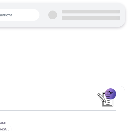
ase:
greSQL