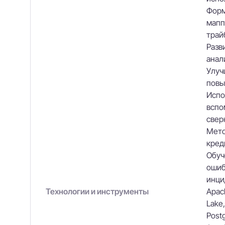
Форм
мапп
трай
Разв
анал
Улуч
повы
Испо
вспо
свер
Мето
кред
Обуч
ошиб
инци
Технологии и инструменты
Apach
Lake,
Postg