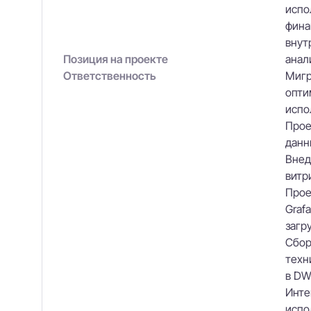
испо
фина
внут
Позиция на проекте
анал
Ответственность
Мигр
опти
испо
Прое
данн
Внед
витр
Прое
Graf
загр
Сбор
техн
в DW
Инте
испо