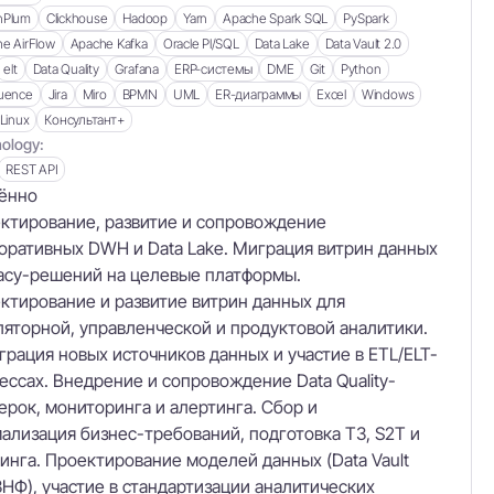
nPlum
Clickhouse
Hadoop
Yarn
Apache Spark SQL
PySpark
e AirFlow
Apache Kafka
Oracle Pl/SQL
Data Lake
Data Vault 2.0
elt
Data Quality
Grafana
ERP-системы
DME
Git
Python
uence
Jira
Miro
BPMN
UML
ER-диаграммы
Excel
Windows
 Linux
Консультант+
ology:
REST API
ённо
ктирование, развитие и сопровождение
оративных DWH и Data Lake. Миграция витрин данных
gacy-решений на целевые платформы.
ктирование и развитие витрин данных для
ляторной, управленческой и продуктовой аналитики.
грация новых источников данных и участие в ETL/ELT-
ессах. Внедрение и сопровождение Data Quality-
ерок, мониторинга и алертинга. Сбор и
ализация бизнес-требований, подготовка ТЗ, S2T и
инга. Проектирование моделей данных (Data Vault
 3НФ), участие в стандартизации аналитических