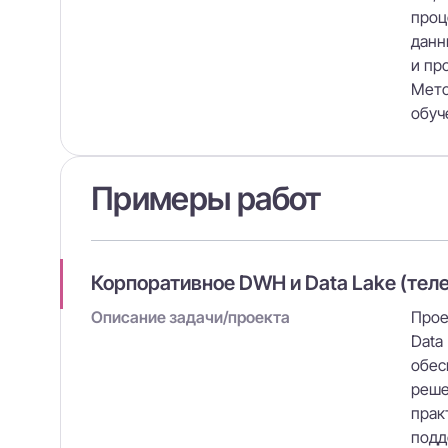
проц
данн
и пр
Мето
обуч
Примеры работ
Корпоративное DWH и Data Lake (теле
Описание задачи/проекта
Прое
Data
обес
реше
прак
подд