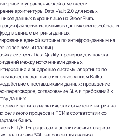
ляторной и управленческой отчётности.
рение архитектуры Data Vault 2.0 для новых
чников данных в хранилище на GreenPlum.
грация файловых источников данных бизнес-области
фрод в единые витрины данных.
ирование единой витрины по антифрод-данным на
ве более чем 50 таблиц.
ройка системы Data Quality-проверок для поиска
ождений между источниками данных.
ктирование и внедрение системы алертинга по
кам качества данных с использованием Kafka.
модействие с поставщиками данных: проведение
ес-переговоров, согласование SLA и требований к
ству данных.
отовка и защита аналитических отчётов и витрин на
ах релизного процесса и ПСИ в соответствии со
дартами банка.
тие в ETL/ELT-процессах и аналитических сверках
ых, подготовка SQL-запросов для анализа