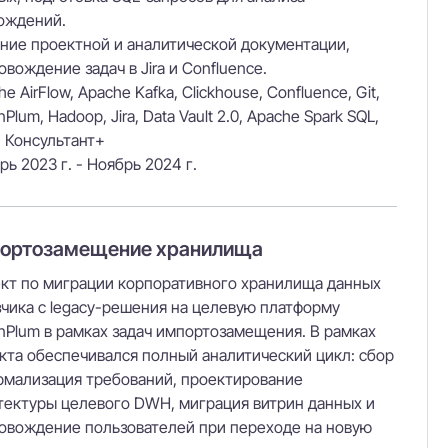
ождений.
ние проектной и аналитической документации,
овождение задач в Jira и Confluence.
e AirFlow, Apache Kafka, Clickhouse, Confluence, Git,
Plum, Hadoop, Jira, Data Vault 2.0, Apache Spark SQL,
 Консультант+
рь 2023 г. - Ноябрь 2024 г.
портозамещение хранилища
кт по миграции корпоративного хранилища данных
зчика с legacy-решения на целевую платформу
nPlum в рамках задач импортозамещения. В рамках
кта обеспечивался полный аналитический цикл: сбор
рмализация требований, проектирование
тектуры целевого DWH, миграция витрин данных и
овождение пользователей при переходе на новую