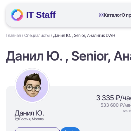
IT Staff
Каталог
О п
Главная
Специалисты
Данил Ю. , Senior, Аналитик DWH
Данил Ю. , Senior, 
3 335 ₽/ча
533 600 ₽/ме
Данил Ю.
без Н
Россия, Москва