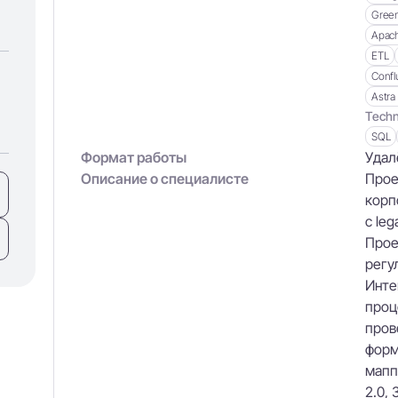
Gree
Apach
ETL
Confl
Astra
Techn
SQL
Формат работы
Удал
Описание о специалисте
Прое
корп
с le
Прое
регу
Инте
проц
пров
форм
мапп
2.0,