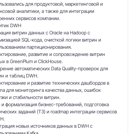
льзовались для продуктовой, маркетинговой и
нсовой аналитики, а также для интеграции
ренних сервисов компании.
итик DWH
ация витрин данных с Oracle на Hadoop с
мизацией SQL-кода, очисткой логики витрин и
льзованием партиционирования.
ктирование, развитие и сопровождение витрин
ых в GreenPlum и ClickHouse.
рение автоматических Data Quality-проверок для
ин и таблиц DWH.
ктирование и развитие технических дашбордов в
ana для мониторинга качества данных, ошибок
узки и стабильности витрин.
 и формализация бизнес-требований, подготовка
ических заданий (ТЗ) и roadmap интеграции сервисов
H.
грация новых источников данных в DWH с
льзованием Kafka.