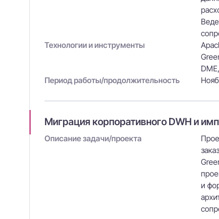
расх
Веде
сопр
Технологии и инструменты
Apach
Green
DME,
Период работы/продолжительность
Нояб
Миграция корпоративного DWH и им
Описание задачи/проекта
Прое
зака
Gree
прое
и фо
архи
сопр