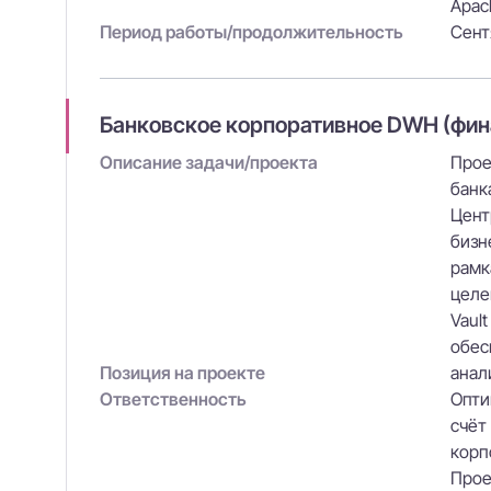
Apac
Период работы/продолжительность
Сент
Банковское корпоративное DWH (фина
Описание задачи/проекта
Прое
банк
Цент
бизн
рамк
целе
Vaul
обес
Позиция на проекте
анал
Ответственность
Опти
счёт
корп
Прое