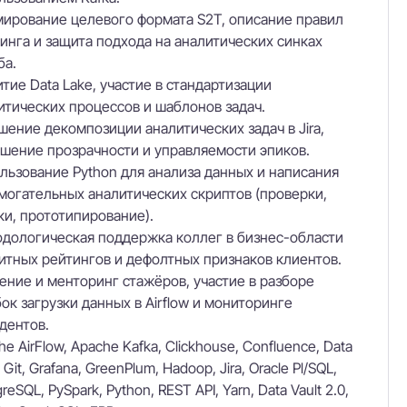
ирование целевого формата S2T, описание правил
инга и защита подхода на аналитических синках
ба.
итие Data Lake, участие в стандартизации
итических процессов и шаблонов задач.
шение декомпозиции аналитических задач в Jira,
шение прозрачности и управляемости эпиков.
льзование Python для анализа данных и написания
могательных аналитических скриптов (проверки,
ки, прототипирование).
дологическая поддержка коллег в бизнес-области
итных рейтингов и дефолтных признаков клиентов.
ение и менторинг стажёров, участие в разборе
ок загрузки данных в Airflow и мониторинге
дентов.
e AirFlow, Apache Kafka, Clickhouse, Confluence, Data
 Git, Grafana, GreenPlum, Hadoop, Jira, Oracle Pl/SQL,
reSQL, PySpark, Python, REST API, Yarn, Data Vault 2.0,