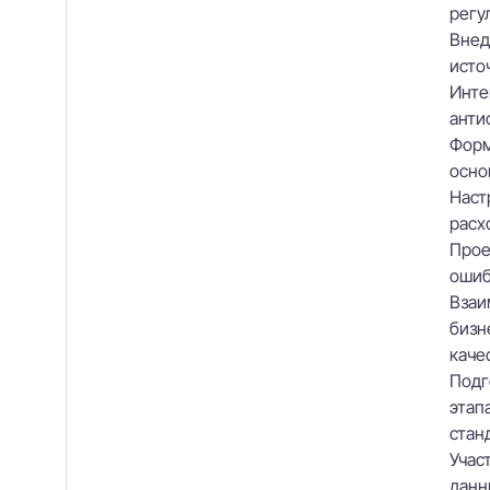
регу
Внед
исто
Инте
анти
Форм
осно
Наст
расх
Прое
ошиб
Взаи
бизн
каче
Подг
этап
стан
Учас
данн