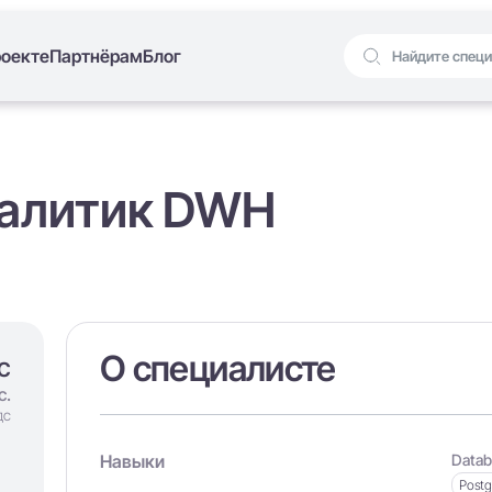
роекте
Партнёрам
Блог
Аналитик DWH
О специалисте
с
с.
ДС
Навыки
Datab
Post