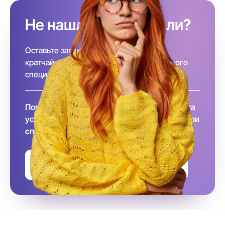
Не нашли, кого искали?
Оставьте заявку и, наша команда в
кратчайшие сроки подберёт необходимого
специалиста за вас!
Помните, что заключение договора и оплата
услуг происходит после того, как вы выбрали
специалиста
Оставить заявку на подбор