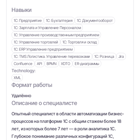
Навыки
1С: Предприятие
1С: Бухгалтерия
1С: Документооборот
1С: Зарплата и Управление Персоналом
1С: Управление производственным предприятием
1С: Управление торговлей
1С: Торговля и склад
1С: ERP Управление предприятием
1С: TMS Логистика. Управление перевозками
1С: Розница
Jira
Confluence
API
BPMN
XDTO
ER-диаграммы
Technology:
XML
Формат работы
Удалённо
Описание о специалисте
Опытный специалист в области автоматизации бизнес-
процессов на платформе 1С с общим стажем более 18
лет, из которых более 7 лет — в роли аналитика 1С.
Глубокое понимание различных конфигураций 1С,