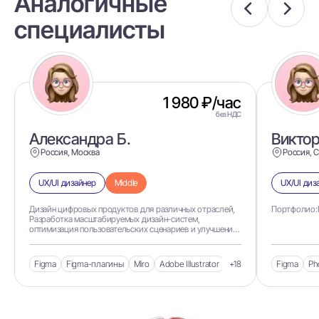
Аналогичные
специалисты
1 980 ₽/час
без НДС
Александра Б.
Виктор
Россия, Москва
Россия, 
UX/UI дизайнер
Middle
UX/UI диз
Дизайн цифровых продуктов для различных отраслей,
Портфолио:N
Разработка масштабируемых дизайн-систем,
оптимизация пользовательских сценариев и улучшение
удобства использования продуктов.
Figma
Figma-плагины
Miro
Adobe Illustrator
Adobe Photoshop
+18
Figma
Axu
Ph