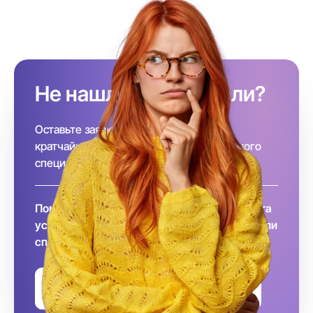
Не нашли, кого искали?
Оставьте заявку и, наша команда в
кратчайшие сроки подберёт необходимого
специалиста за вас!
Помните, что заключение договора и оплата
услуг происходит после того, как вы выбрали
специалиста
Оставить заявку на подбор