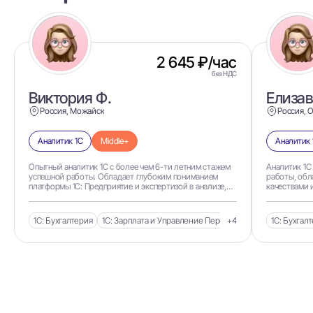
2 645 ₽/час
без НДС
Виктория Ф.
Елизав
Россия, Можайск
Россия, 
Аналитик 1С
Middle+
Аналитик 
Опытный аналитик 1С с более чем 6-ти летним стажем
Аналитик 1С
успешной работы. Обладает глубоким пониманием
работы, об
платформы 1С: Предприятие и экспертизой в анализе,
качествами 
проектировании и внедрении решений для
проектами. 
автоматизации бизнес-процессов. Специализируется на
способный э
выявлении потребносте
контролиров
1С: Бухгалтерия
1С: Зарплата и Управление Персоналом
+4
1С: Управле
1С: Бухгал