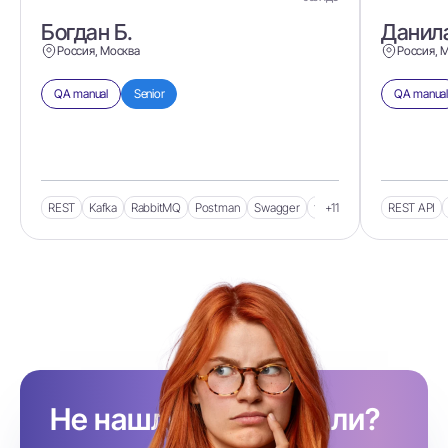
Богдан Б.
Данила
Россия, Москва
Россия, 
QA manual
Senior
QA manual
REST
Kafka
RabbitMQ
Postman
Swagger
front
+11
REST API
Не нашли, кого искали?