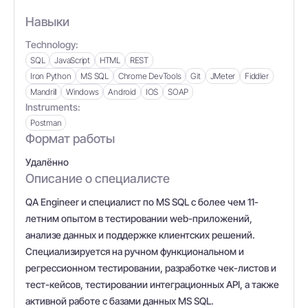
Навыки
Technology:
SQL
JavaScript
HTML
REST
Iron Python
MS SQL
Chrome DevTools
Git
JMeter
Fiddler
Mandrill
Windows
Android
IOS
SOAP
Instruments:
Postman
Формат работы
Удалённо
Описание о специалисте
QA Engineer и специалист по MS SQL с более чем 11-
летним опытом в тестировании web-приложений,
анализе данных и поддержке клиентских решений.
Специализируется на ручном функциональном и
регрессионном тестировании, разработке чек-листов и
тест-кейсов, тестировании интеграционных API, а также
активной работе с базами данных MS SQL.