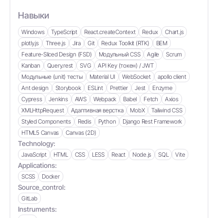
Навыки
Windows
TypeScript
React.createContext
Redux
Chart.js
plotly.js
Three.js
Jira
Git
Redux Toolkit (RTK)
BEM
Feature-Sliced Design (FSD)
Модульный CSS
Agile
Scrum
Kanban
Query.rest
SVG
API Key (токен) / JWT
Модульные (unit) тесты
Material UI
WebSocket
apollo client
Ant design
Storybook
ESLint
Prettier
Jest
Enzyme
Cypress
Jenkins
AWS
Webpack
Babel
Fetch
Axios
XMLHttpRequest
Адаптивная верстка
MobX
Tailwind CSS
Styled Components
Redis
Python
Django Rest Framework
HTML5 Canvas
Canvas (2D)
Technology:
JavaScript
HTML
CSS
LESS
React
Node.js
SQL
Vite
Applications:
SCSS
Docker
Source_control:
GitLab
Instruments: