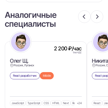
Аналогичные
специалисты
2 200 ₽/час
без НДС
Олег Щ.
Никита
Россия, Луганск
Россия, 
React разработчик
Middle
React раз
JavaScript
TypeScript
CSS
HTML
Next
React
+24
React
Jav