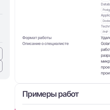
Datab
Post
Applic
Dock
Techn
PHP
Формат работы
Удал
Описание о специалисте
Gola
рабо
разр
микр
прое
прои
Примеры работ