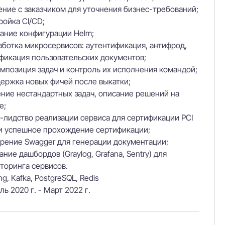
ние с заказчиком для уточнения бизнес-требований;
ройка CI/CD;
ание конфигурации Helm;
аботка микросервисов: аутентификация, антифрод,
фикация пользовательских документов;
мпозиция задач и контроль их исполнения командой;
ержка новых фичей после выкатки;
ние нестандартных задач, описание решений на
е;
-лидство реализации сервиса для сертификации PCI
и успешное прохождение сертификации;
рение Swagger для генерации документации;
ание дашбордов (Graylog, Grafana, Sentry) для
торинга сервисов.
g, Kafka, PostgreSQL, Redis
ль 2020 г. - Март 2022 г.