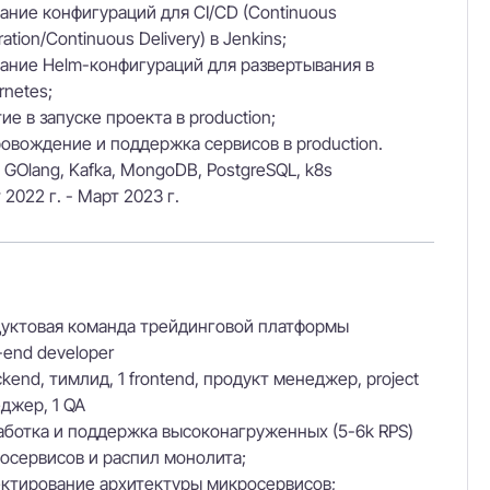
ание конфигураций для CI/CD (Continuous
ration/Continuous Delivery) в Jenkins;
ание Helm-конфигураций для развертывания в
rnetes;
тие в запуске проекта в production;
овождение и поддержка сервисов в production.
 GOlang, Kafka, MongoDB, PostgreSQL, k8s
 2022 г. - Март 2023 г.
уктовая команда трейдинговой платформы
-end developer
ckend, тимлид, 1 frontend, продукт менеджер, project
джер, 1 QA
аботка и поддержка высоконагруженных (5-6k RPS)
осервисов и распил монолита;
ктирование архитектуры микросервисов;