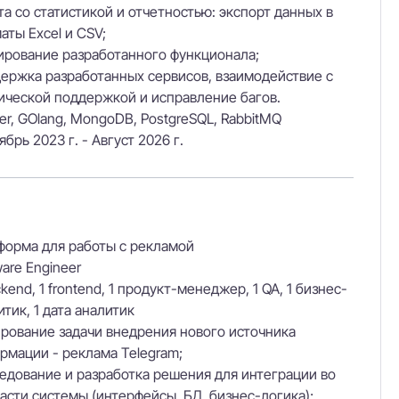
та со статистикой и отчетностью: экспорт данных в
аты Excel и CSV;
ирование разработанного функционала;
ержка разработанных сервисов, взаимодействие с
ической поддержкой и исправление багов.
er, GOlang, MongoDB, PostgreSQL, RabbitMQ
брь 2023 г. - Август 2026 г.
форма для работы с рекламой
ware Engineer
kend, 1 frontend, 1 продукт-менеджер, 1 QA, 1 бизнес-
итик, 1 дата аналитик
рование задачи внедрения нового источника
рмации - реклама Telegram;
едование и разработка решения для интеграции во
части системы (интерфейсы, БД, бизнес-логика);