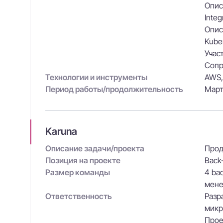
Опис
Integ
Опис
Kube
Учас
Сопр
Технологии и инструменты
AWS,
Период работы/продолжительность
Март
Karuna
Описание задачи/проекта
Прод
Позиция на проекте
Back
Размер команды
4 ba
мене
Ответственность
Разр
микр
Прое