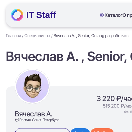
IT Staff
Каталог
О п
Главная
Специалисты
Вячеслав А. , Senior, Golang разработчик
Вячеслав А. , Senior
3 220 ₽/ча
515 200 ₽/ме
Вячеслав А.
без Н
Россия, Санкт-Петербург