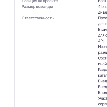
Позиция на проекте
Back
Размер команды
4 bac
диза
Ответственность
Прое
для 
Взаи
для 
API;
Иссл
разл
Сост
иной
Разр
ката
Внед
Внед
Внед
Учас
серв