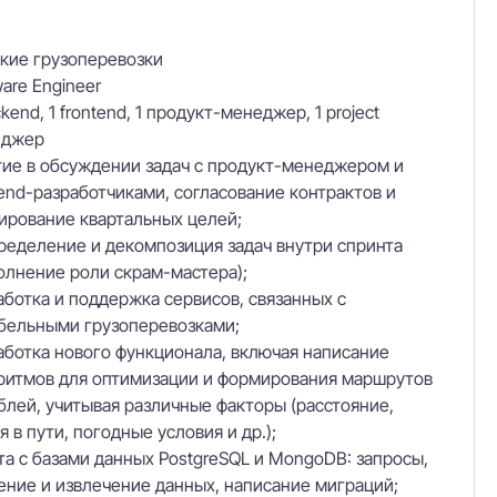
кие грузоперевозки
ware Engineer
kend, 1 frontend, 1 продукт-менеджер, 1 project
еджер
тие в обсуждении задач с продукт-менеджером и
tend-разработчиками, согласование контрактов и
ирование квартальных целей;
ределение и декомпозиция задач внутри спринта
олнение роли скрам-мастера);
аботка и поддержка сервисов, связанных с
бельными грузоперевозками;
аботка нового функционала, включая написание
ритмов для оптимизации и формирования маршрутов
блей, учитывая различные факторы (расстояние,
я в пути, погодные условия и др.);
та с базами данных PostgreSQL и MongoDB: запросы,
ение и извлечение данных, написание миграций;