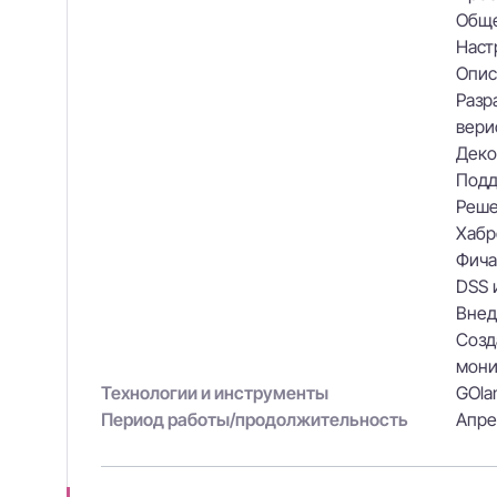
Обще
Наст
Опис
Разр
вери
Деко
Подд
Реше
Хабр
Фича
DSS 
Внед
Созд
мони
Технологии и инструменты
GOlan
Период работы/продолжительность
Апре