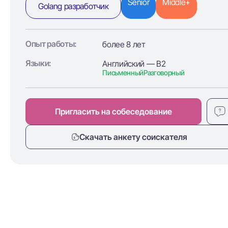
Senior
Middle+
Golang разработчик
Опыт работы:
более 8 лет
Языки:
Английский — B2
Письменный
Разговорный
Пригласить на собеседование
Скачать анкету соискателя