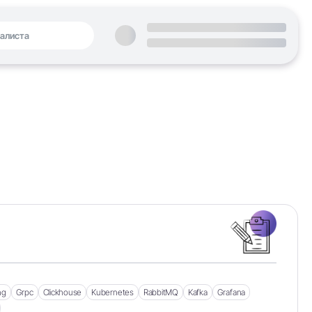
ng
Grpc
Clickhouse
Kubernetes
RabbitMQ
Kafka
Grafana