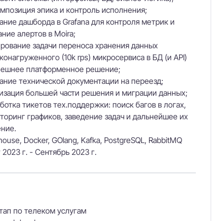
мпозиция эпика и контроль исполнения;
ание дашборда в Grafana для контроля метрик и
ание алертов в Moira;
рование задачи переноса хранения данных
конагруженного (10k rps) микросервиса в БД (и API)
нешнее платформенное решение;
ание технической документации на переезд;
изация большей части решения и миграции данных;
ботка тикетов тех.поддержки: поиск багов в логах,
торинг графиков, заведение задач и дальнейшее их
ние.
house, Docker, GOlang, Kafka, PostgreSQL, RabbitMQ
 2023 г. - Сентябрь 2023 г.
тап по телеком услугам