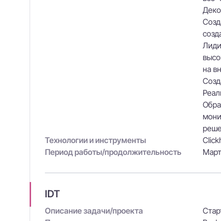
Деко
Созд
созд
Лиди
высо
на в
Созд
Реал
Обра
мони
реше
Технологии и инструменты
Click
Период работы/продолжительность
Март
IDT
Описание задачи/проекта
Стар