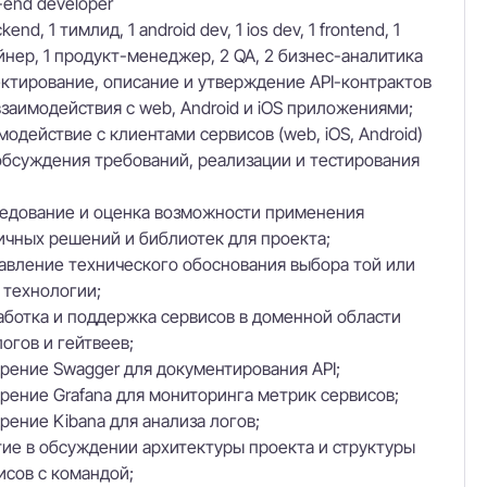
-end developer
kend, 1 тимлид, 1 android dev, 1 ios dev, 1 frontend, 1
йнер, 1 продукт-менеджер, 2 QA, 2 бизнес-аналитика
ктирование, описание и утверждение API-контрактов
взаимодействия с web, Android и iOS приложениями;
модействие с клиентами сервисов (web, iOS, Android)
обсуждения требований, реализации и тестирования
едование и оценка возможности применения
ичных решений и библиотек для проекта;
авление технического обоснования выбора той или
 технологии;
аботка и поддержка сервисов в доменной области
логов и гейтвеев;
рение Swagger для документирования API;
рение Grafana для мониторинга метрик сервисов;
рение Kibana для анализа логов;
тие в обсуждении архитектуры проекта и структуры
исов с командой;