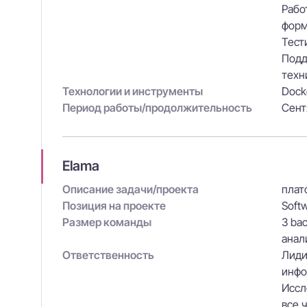
Рабо
форм
Тест
Подд
техн
Технологии и инструменты
Dock
Период работы/продолжительность
Сентя
Elama
Описание задачи/проекта
плат
Позиция на проекте
Soft
Размер команды
3 bac
анал
Ответственность
Лиди
инфо
Иссл
все 