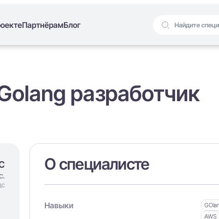
роекте
Партнёрам
Блог
, Golang разработчик
О специалисте
с
с.
ДС
Навыки
GOla
AWS