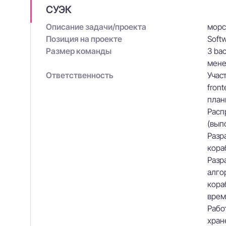
СУЭК
Описание задачи/проекта
морс
Позиция на проекте
Soft
Размер команды
3 bac
мен
Ответственность
Учас
fron
план
Расп
(вып
Разр
кора
Разр
алго
кора
врем
Рабо
хран