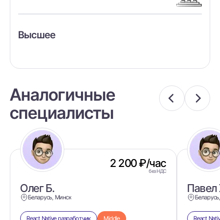
Высшее
Аналогичные
специалисты
2 200 ₽/час
без НДС
Олег Б.
Павел 
Беларусь, Минск
Беларусь
React Native разработчик
Middle
React Nat