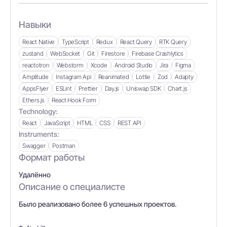
Навыки
React Native
TypeScript
Redux
React Query
RTK Query
zustand
WebSocket
Git
Firestore
Firebase Crashlytics
reactotron
Webstorm
Xcode
Android Studio
Jira
Figma
Amplitude
Instagram Api
Reanimated
Lottie
Zod
Adapty
AppsFlyer
ESLint
Prettier
Day.js
Uniswap SDK
Chart.js
Ethers.js
React Hook Form
Technology:
React
JavaScript
HTML
CSS
REST API
Instruments:
Swagger
Postman
Формат работы
Удалённо
Описание о специалисте
Было реализовано более 6 успешных проектов.