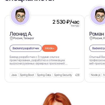
2 530 ₽/час
без НДС
Леонид А.
Роман 
Россия, Таганрог
Россия, 
Backend разработчик
Middle+
Backend р
Бэкенд-разработчик с 3 годами опыта в
Опытный Bac
проектировании, разработке и оптимизации
профессиона
высоконагруженных серверных приложений.
веб-приложе
Специализируюсь на Java (17/21) и экосистеме Spring
на разработке
(Spring Boot, Spring Data, Spring Security).Реализовал
экспертизой
микросервисные архитектуры, что по
и системной
Java
Spring Boot
Spring Data
Spring Security
+28
Hibernate
JUnit
Node.js
N