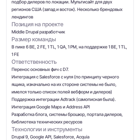
подбор дилеров по локации. Мультисайт для двух
регионов США (запад и восток). Несколько брендовых
лендингов
Позиция на проекте
Middle Drupal разработчик
Размер команды
В пике 6 BE, 2 FE, 1 TL, 1 QA, 1 PM, на поддержке 1 BE, 1 TL,
1 FE
Ответственность
Перенос основных фич с D7.
Интеграция с Salesforce с нуля (по принципу черного
ящика, изначально на их стороне системы не было,
имелся только список полей вебформ и дилеров)
Поддержка интеграции Adtrack (самописная была).
Интеграция Google Maps и Address API
Разработка блога, системы брошюр, портала дилеров,
библиотека технических ресурсов
Технологии и инструменты
Drupal 9, Google API, Salesforce, Acquia