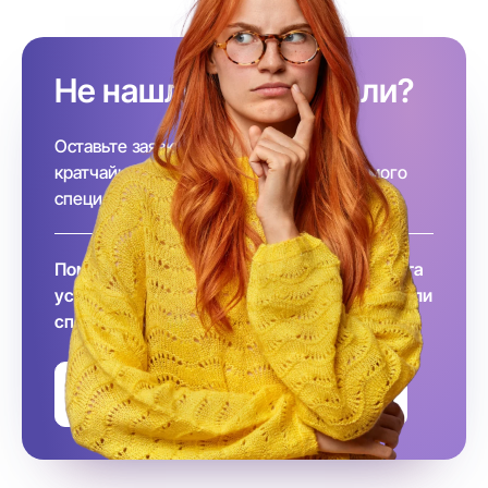
Не нашли, кого искали?
Оставьте заявку и, наша команда в
кратчайшие сроки подберёт необходимого
специалиста за вас!
Помните, что заключение договора и оплата
услуг происходит после того, как вы выбрали
специалиста
Оставить заявку на подбор