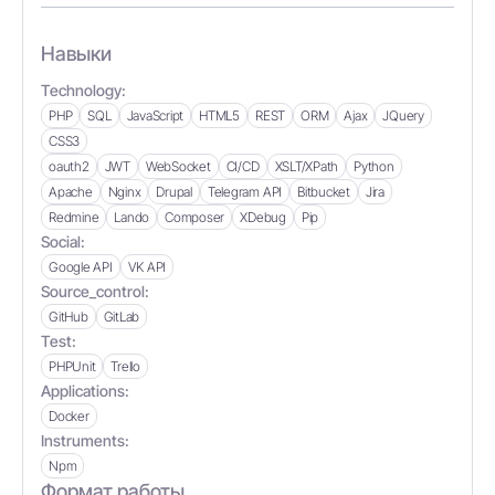
Навыки
Technology:
PHP
SQL
JavaScript
HTML5
REST
ORM
Ajax
JQuery
CSS3
oauth2
JWT
WebSocket
CI/CD
XSLT/XPath
Python
Apache
Nginx
Drupal
Telegram API
Bitbucket
Jira
Redmine
Lando
Composer
XDebug
Pip
Social:
Google API
VK API
Source_control:
GitHub
GitLab
Test:
PHPUnit
Trello
Applications:
Docker
Instruments:
Npm
Формат работы